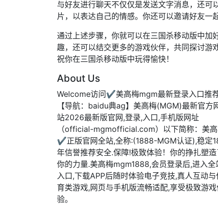
与好友进行聊天不仅仅是发送文字消息，还可
片，以表达自己的情感。你还可以邀请好友一
通过上述步骤，你就可以在三国杀移动版中加
趣，还可以结交更多的游戏伙伴，共同探讨游
祝你在三国杀移动版中玩得愉快！
About Us
Welcome访问✔美高梅mgm最新登录入口推
【导航：baidu典ag】美高梅(MGM)最新官方
站2026最新版官网,登录,入口,手机版网址
（official-mgmofficial.com）以下简称：美
✔正版官网全站,全称:(1888-MGM认证),稳定1
年信誉推荐安全.保障!极致体验！你的挣扎塑造
你的力量.美高梅mgm1888,会员登录后,进入全
入口,下载APP后随时体验电子竞技,真人互动与
育类游戏,网页与手机版流畅适配,享受极致游戏
验。